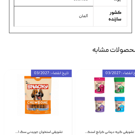
کشور
آلمان
سازنده
حصولات مشابه
انقضاء : 03/2027
تاریخ انقضاء : 03/2027
تشویقی گربه درمانی کرانچ اسنکی با طعم میکس Snacky Crunch Cat Treats وزن 60 گرم بسته 4 عددی
تشویقی استخوان جویدنی سگ اسنکی کرانچی با طعم مرغ Snacky Crunchy Munchy وزن 100 گرم