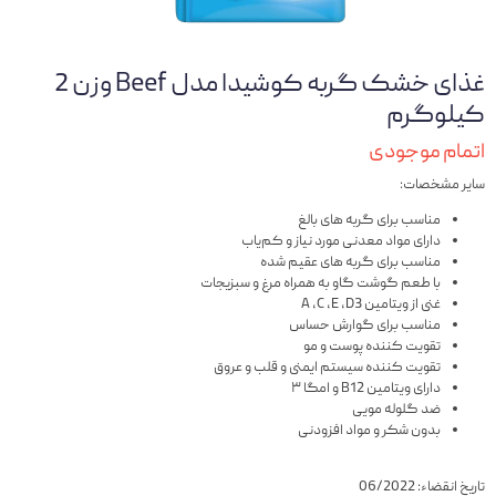
غذای خشک گربه کوشیدا مدل Beef وزن 2
کیلوگرم
اتمام موجودی
سایر مشخصات:
مناسب برای گربه های بالغ
دارای مواد معدنی مورد نیاز و کم‌یاب
مناسب برای گربه های عقیم شده
با طعم گوشت گاو به همراه مرغ و سبزیجات
غنی از ویتامین A ،C ،E ،D3
مناسب برای گوارش حساس
تقویت کننده پوست و مو
تقویت کننده سیستم ایمنی و قلب و عروق
دارای ویتامین B12 و امگا ۳
ضد گلوله مویی
بدون شکر و مواد افزودنی
تاریخ انقضاء: 06/2022