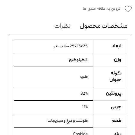
افزودن به علاقه مندی ها
مشخصات محصول
نظرات
ابعاد
25x15x25 سانتی‌متر
وزن
2 کیلوگرم
گونه
گربه
حیوان
پروتئین
32%
چربی
11%
طعم
گوشت و مرغ و سبزیجات
برند
Coshida