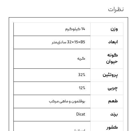
نظرات
وزن
14 کیلوگرم
ابعاد
85×15×32 سانتی‌متر
گونه
گربه
حیوان
پروتئین
32%
چربی
12%
طعم
بوقلمون و ماهی مرکب
برند
Dicat
کشور
اسپانیا