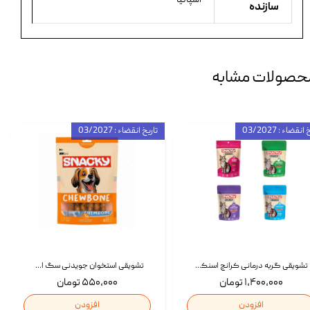
سازنده
حصولات مشابه
انقضاء : 03/2027
تاریخ انقضاء : 03/2027
تشویقی گربه درمانی کرانچ اسنکی با طعم میکس Snacky Crunch Cat Treats وزن 60 گرم بسته 4 عددی
تشویقی استخوان جویدنی سگ اسنکی کرانچی با طعم مرغ Snacky Crunchy Munchy وزن 100 گرم
۱,۴۰۰,۰۰۰ تومان
۵۵۰,۰۰۰ تومان
افزودن
افزودن