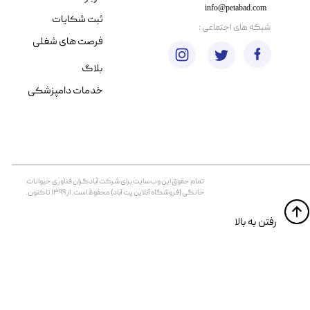
info@petabad.com
ثبت شکایات
​شبکه های اجتماعی :
فرصت های شغلی
بلاگ
خدمات دامپزشکی
تمام حقوق اين وب‌سايت برای شرکت آبادگران فناوری حیوانات
خانگی (فروشگاه آنلاین پت آباد) محفوظ است. از ۱۳۹۹ تا کنون.
​​رفتن به بالا