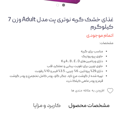
غذای خشک گربه نوتری پت مدل Adult وزن 7
کیلوگرم
اتمام موجودی
مشخصات:
مناسب برای گربه
حاوی پروبیوتیک
دارای ویتامین‌های A ، B ، E ، D و K
حاوی تورین برای تقویت بینایی و عملکرد قلب
دارای 29% پروتئین، 6% چربی، 3.5% فیبر و 10% رطوبت
تهیه شده از گوشت مرغ تازه، جگر گاو، پودر کامل تخم‌مرغ و پودر گوشت
قرمز و پودر ماهی کیلکا،ذرت
افزودن به علاقه مندی ها
مشخصات محصول
کاربرد و مزایا