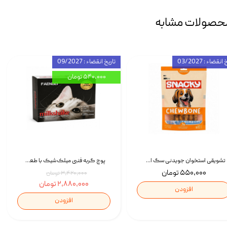
حصولات مشابه
انقضاء : 03/2027
تاریخ انقضاء : 09/2027
۵۴۰,۰۰۰ تومان
تشویقی استخوان جویدنی سگ اسنکی کرانچی با طعم مرغ Snacky Crunchy Munchy وزن 100 گرم
پوچ گربه فنبی میلک‌شیک با طعم مرغ Faenbei Cat Milk Shake Pouch بسته 12 عددی
۵۵۰,۰۰۰ تومان
۳,۴۲۰,۰۰۰ تومان
۲,۸۸۰,۰۰۰ تومان
افزودن
افزودن