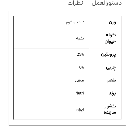
دستورالعمل
نظرات
وزن
7 کیلوگرم
گونه
گربه
حیوان
پروتئین
29%
چربی
6%
طعم
ماهی
برند
Nutri
کشور
ایران
سازنده