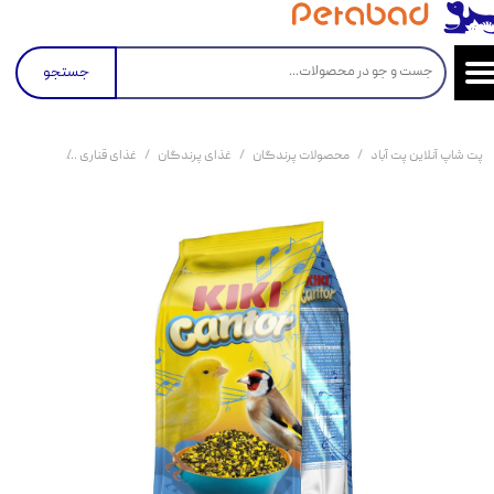
جستجو
پت شاپ آنلاین پت آباد
محصولات پرندگان
غذای پرندگان
غذای قناری
اسنک تقویت کننده‌ی صدا پرن