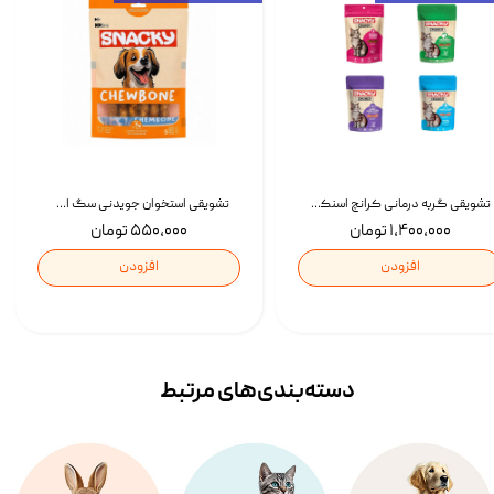
تشویقی گربه درمانی کرانچ اسنکی با طعم میکس Snacky Crunch Cat Treats وزن 60 گرم بسته 4 عددی
تشویقی استخوان جویدنی سگ اسنکی کرانچی با طعم مرغ Snacky Crunchy Munchy وزن 100 گرم
۱,۴۰۰,۰۰۰ تومان
۵۵۰,۰۰۰ تومان
افزودن
افزودن
دسته‌بندی‌‌های مرتبط