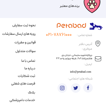
​​برندهای معتبر​​​​​​​
نحوه ثبت سفارش
رویه های ارسال سفارشات
۰۲۱-۷۸۷۶۱۰۰۰
شماره تماس :
قوانین و مقررات
آدرس دفتر
مرکزی :
سوالات متداول
​​بزرگراه شهید سلیمانی، خیابان بنی
هاشم پلاک ۲۰۲ ، طبقه چهارم، واحد ۴۳
تماس با ما
​ایمیل :
درباره ما
info@petabad.com
ثبت شکایات
​شبکه های اجتماعی :
فرصت های شغلی
بلاگ
خدمات دامپزشکی