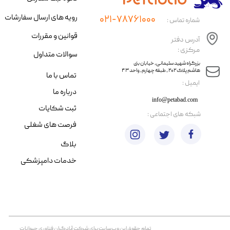
رویه های ارسال سفارشات
۰۲۱-۷۸۷۶۱۰۰۰
شماره تماس :
قوانین و مقررات
آدرس دفتر
مرکزی :
سوالات متداول
​​بزرگراه شهید سلیمانی، خیابان بنی
هاشم پلاک ۲۰۲ ، طبقه چهارم، واحد ۴۳
تماس با ما
​ایمیل :
درباره ما
info@petabad.com
ثبت شکایات
​شبکه های اجتماعی :
فرصت های شغلی
بلاگ
خدمات دامپزشکی
تمام حقوق اين وب‌سايت برای شرکت آبادگران فناوری حیوانات