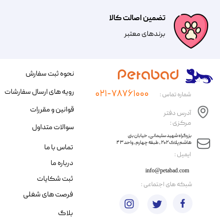
تضمین اصالت کالا
​​برندهای معتبر​​​​​​​
نحوه ثبت سفارش
رویه های ارسال سفارشات
۰۲۱-۷۸۷۶۱۰۰۰
شماره تماس :
قوانین و مقررات
آدرس دفتر
مرکزی :
سوالات متداول
​​بزرگراه شهید سلیمانی، خیابان بنی
هاشم پلاک ۲۰۲ ، طبقه چهارم، واحد ۴۳
تماس با ما
​ایمیل :
درباره ما
info@petabad.com
ثبت شکایات
​شبکه های اجتماعی :
فرصت های شغلی
بلاگ