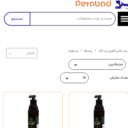
جستجو
پت شاپ آنلاین پت آباد
برندها
پت فیلد
مرتبط‌ترین
عداد نمایش
۱۵