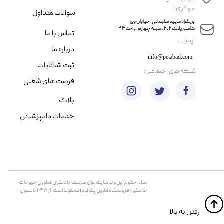
مرکزی :
سوالات متداول
​​بزرگراه شهید سلیمانی، خیابان بنی
هاشم پلاک ۲۰۲ ، طبقه چهارم، واحد ۴۳
تماس با ما
​ایمیل :
درباره ما
info@petabad.com
ثبت شکایات
​شبکه های اجتماعی :
فرصت های شغلی
بلاگ
خدمات دامپزشکی
تمام حقوق اين وب‌سايت برای شرکت آبادگران فناوری حیوانات
خانگی (فروشگاه آنلاین پت آباد) محفوظ است. از ۱۳۹۹ تا کنون.
​​رفتن به بالا