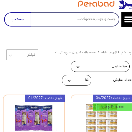
جستجو
پت شاپ آنلاین پت آباد
محصولات ضرورى سرپرستى
محصولات ضرورى سرپرستى گربه بالغ
مرتبط‌ترین
عداد نمایش
۱۵
تاریخ انقضاء : 04/2027
تاریخ انقضاء : 01/2027
۴۲۰,۰۰۰ تومان