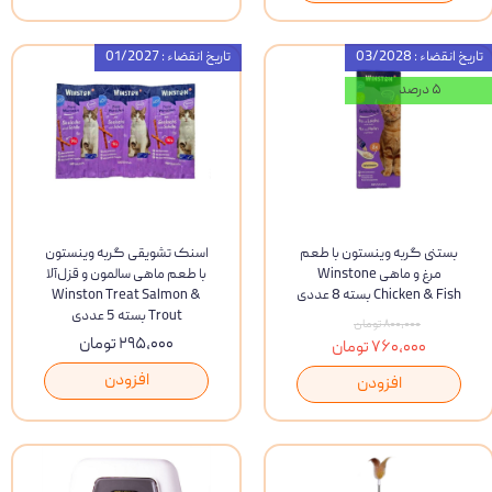
تاریخ انقضاء : 03/2028
تاریخ انقضاء : 01/2027
۵ درصد
بستنی گربه وینستون با طعم
اسنک تشویقی گربه وینستون
مرغ و ماهی Winstone
با طعم ماهی سالمون و قزل‌آلا
Chicken & Fish بسته 8 عددی
Winston Treat Salmon &
Trout بسته 5 عددی
۸۰۰,۰۰۰ تومان
۲۹۵,۰۰۰ تومان
۷۶۰,۰۰۰ تومان
افزودن
افزودن