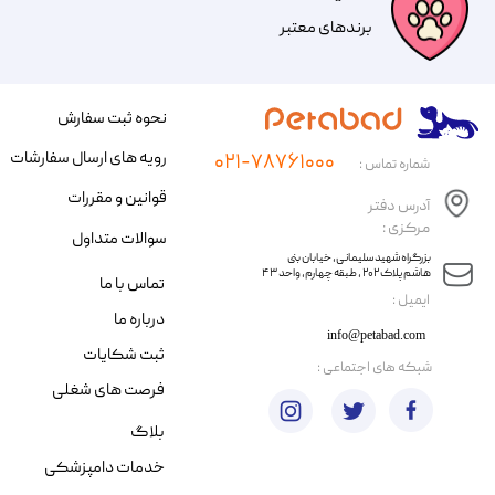
​​برندهای معتبر​​​​​​​
نحوه ثبت سفارش
رویه های ارسال سفارشات
۰۲۱-۷۸۷۶۱۰۰۰
شماره تماس :
قوانین و مقررات
آدرس دفتر
مرکزی :
سوالات متداول
​​بزرگراه شهید سلیمانی، خیابان بنی
هاشم پلاک ۲۰۲ ، طبقه چهارم، واحد ۴۳
تماس با ما
​ایمیل :
درباره ما
info@petabad.com
ثبت شکایات
​شبکه های اجتماعی :
فرصت های شغلی
بلاگ
خدمات دامپزشکی