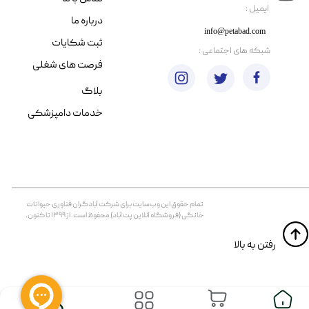
​ایمیل :
درباره ما
info@petabad.com
ثبت شکایات
​شبکه های اجتماعی :
فرصت های شغلی
بلاگ
خدمات دامپزشکی
تمام حقوق اين وب‌سايت برای شرکت آبادگران فناوری حیوانات
خانگی (فروشگاه آنلاین پت آباد) محفوظ است. از ۱۳۹۹ تا کنون.
​​رفتن به بالا