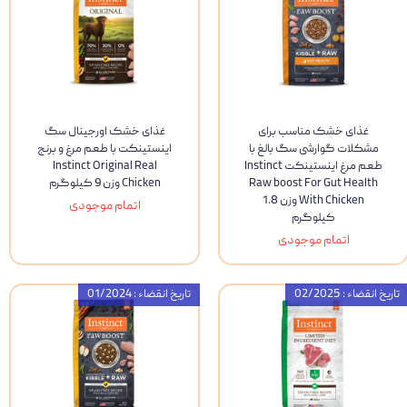
غذای خشک مناسب برای
غذای خشک اورجینال سگ
مشکلات گوارشی سگ بالغ با
اینستینکت با طعم مرغ و برنج
طعم مرغ اینستینکت Instinct
Instinct Original Real
Raw boost For Gut Health
Chicken وزن 9 کیلوگرم
With Chicken وزن 1.8
اتمام موجودی
کیلوگرم
اتمام موجودی
تاریخ انقضاء : 02/2025
تاریخ انقضاء : 01/2024