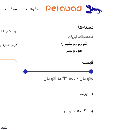
گربه
سگ
غذای گربه
غذای سگ
دسته‌ها
پت شاپ آنلای
لوازم نگهداری گربه
لوازم نگه
محصولات آبزیان
آکواریوم و نگهداری
مرتب سازی ب
سلامتی گربه
سلامتی س
کود و بستر
آرایشی و بهداشتی گربه
آرایشی و ب
قیمت
۰ تومان - ۱,۵۲۳,۰۰۰ تومان
برند
گونه حیوان