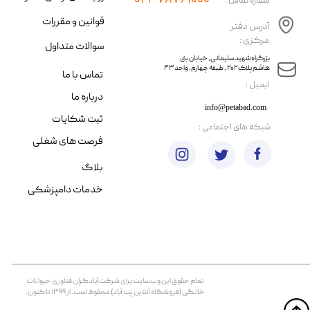
۰۲۱-۷۸۷۶۱۰۰۰
شماره تماس :
قوانین و مقررات
آدرس دفتر
مرکزی :
سوالات متداول
​​بزرگراه شهید سلیمانی، خیابان بنی
هاشم پلاک ۲۰۲ ، طبقه چهارم، واحد ۴۳
تماس با ما
​ایمیل :
درباره ما
info@petabad.com
ثبت شکایات
​شبکه های اجتماعی :
فرصت های شغلی
بلاگ
خدمات دامپزشکی
تمام حقوق اين وب‌سايت برای شرکت آبادگران فناوری حیوانات
خانگی (فروشگاه آنلاین پت آباد) محفوظ است. از ۱۳۹۹ تا کنون.