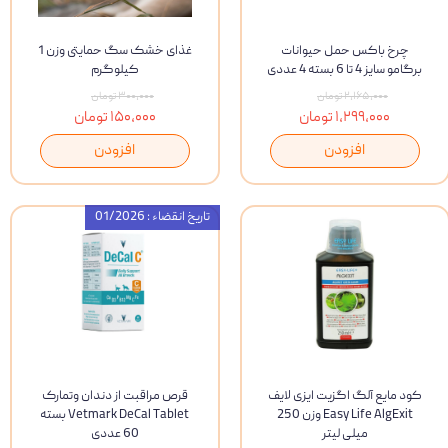
چرخ باکس حمل حیوانات
غذای خشک سگ حمایتی وزن 1
برگامو سایز 4 تا 6 بسته 4 عددی
کیلوگرم
۲,۱۶۵,۰۰۰ تومان
۳۰۰,۰۰۰ تومان
۱,۲۹۹,۰۰۰ تومان
۱۵۰,۰۰۰ تومان
افزودن
افزودن
تاریخ انقضاء : 01/2026
کود مایع آلگ اگزیت ایزی لایف
قرص مراقبت از دندان وتمارک
Easy Life AlgExit وزن 250
Vetmark DeCal Tablet بسته
میلی لیتر
60 عددی