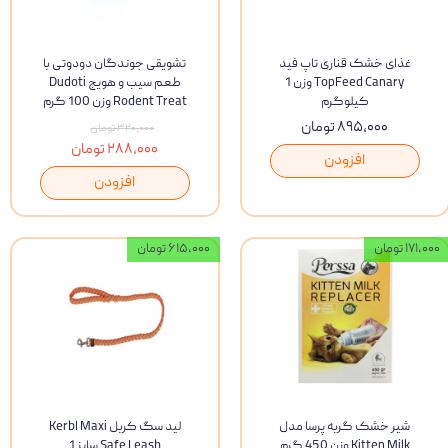
غذای خشک قناری تاپ فید
تشویقی جوندگان دودوتی با
TopFeed Canary وزن 1
طعم سیب و هویج Dudoti
کیلوگرم
Rodent Treat وزن 100 گرم
۸۹۵,۰۰۰ تومان
۳۲۰,۰۰۰ تومان
۲۸۸,۰۰۰ تومان
افزودن
افزودن
۱۷۱,۰۰۰ تومان
۶۱۵,۰۰۰ تومان
شیر خشک گربه پرسا مدل
لید سگ کربل Kerbl Maxi
Kitten Milk وزن 450 گرم
Safe Leash سایز 1