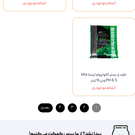
اتمام موجودی
اتمام موجودی
کود و بستر آکواریوم ایستا Ista
PH 6.5 وزن 9 لیتر
اتمام موجودی
۱
۲
۳
۴
بعدی
پیدا نشد؟ از ما بپرس کمکت می‌کنیم!