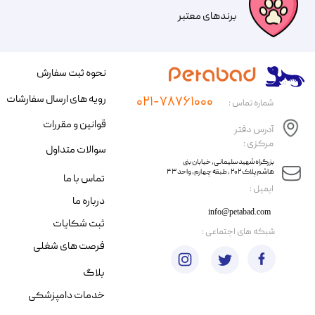
​​برندهای معتبر​​​​​​​
نحوه ثبت سفارش
رویه های ارسال سفارشات
۰۲۱-۷۸۷۶۱۰۰۰
شماره تماس :
قوانین و مقررات
آدرس دفتر
مرکزی :
سوالات متداول
​​بزرگراه شهید سلیمانی، خیابان بنی
هاشم پلاک ۲۰۲ ، طبقه چهارم، واحد ۴۳
تماس با ما
​ایمیل :
درباره ما
info@petabad.com
ثبت شکایات
​شبکه های اجتماعی :
فرصت های شغلی
بلاگ
خدمات دامپزشکی