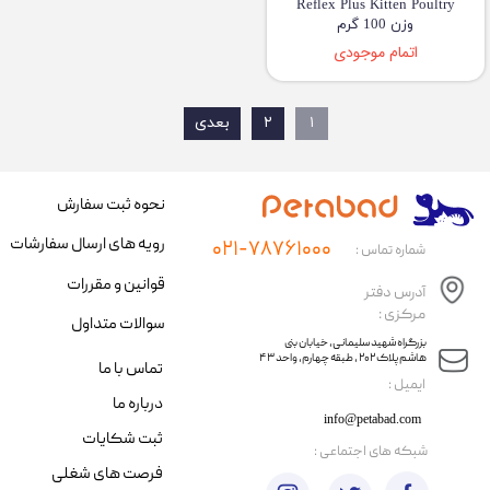
Reflex Plus Kitten Poultry
وزن 100 گرم
اتمام موجودی
۱
۲
بعدی
نحوه ثبت سفارش
رویه های ارسال سفارشات
۰۲۱-۷۸۷۶۱۰۰۰
شماره تماس :
قوانین و مقررات
آدرس دفتر
مرکزی :
سوالات متداول
​​بزرگراه شهید سلیمانی، خیابان بنی
هاشم پلاک ۲۰۲ ، طبقه چهارم، واحد ۴۳
تماس با ما
​ایمیل :
درباره ما
info@petabad.com
ثبت شکایات
​شبکه های اجتماعی :
فرصت های شغلی