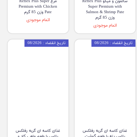
سالمون و میگو Reflex Plus
مرغ Reflex Plus Super
Premium with Chicken
Super Premium with
Salmon & Shrimp Pate
Pate وزن 85 گرم
وزن 85 گرم
اتمام موجودی
اتمام موجودی
تاریخ انقضاء : 08/2026
تاریخ انقضاء : 08/2026
غذای کاسه ای گربه رفلکس
غذای کاسه ای گربه رفلکس
پلاس پته با طعم گوشت
پلاس با طعم ماهی کاد و