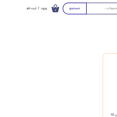
جستجو
ورود
/
ثبت نام
۰
حساب کاربری من
تغییر گذر واژه
سفارشات
خروج از حساب
کاربری
خاک گربه دانه شکسته شاینی کت وزن 10