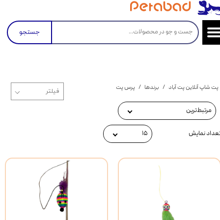
جستجو
پت شاپ آنلاین پت آباد
برندها
پرس پت
مرتبط‌ترین
عداد نمایش
۱۵