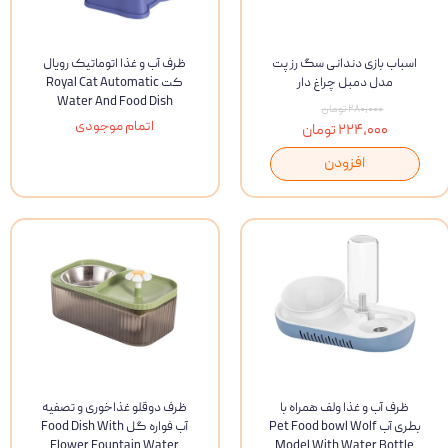
اسباب بازی دندانی سگ رز پت
ظرف آب و غذا اتوماتیک رویال
مدل دمبل چراغ دار
کت Royal Cat Automatic
Water And Food Dish
۲۸۰,۰۰۰ تومان
اتمام موجودی
۲۲۴,۰۰۰ تومان
افزودن
ظرف آب و غذا ولف همراه با
ظرف دوقلو غذاخوری و تصفیه
بطری آب Pet Food bowl Wolf
آب فواره گل Food Dish With
Flower Fountain Water
Model With Water Bottle