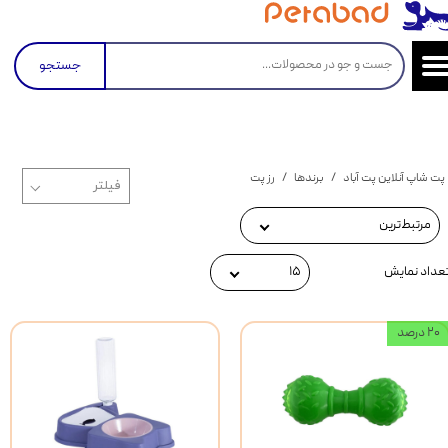
جستجو
پت شاپ آنلاین پت آباد
برندها
رز پت
مرتبط‌ترین
عداد نمایش
۱۵
۲۰ درصد