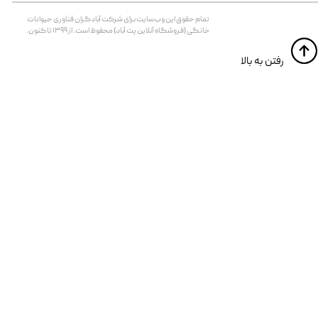
تمام حقوق اين وب‌سايت برای شرکت آبادگران فناوری حیوانات
خانگی (فروشگاه آنلاین پت آباد) محفوظ است. از ۱۳۹۹ تا کنون.
​​رفتن به بالا