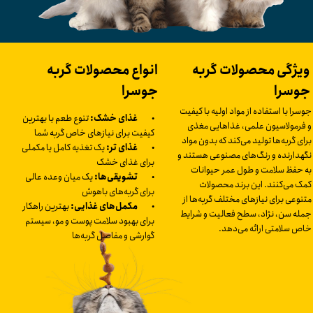
ویژگی محصولات گربه
انواع محصولات گربه
جوسرا
جوسرا
جوسرا با استفاده از مواد اولیه با کیفیت
•
غذای خشک:
تنوع طعم با بهترین
و فرمولاسیون علمی، غذاهایی مغذی
کیفیت برای نیازهای خاص گربه شما
برای گربه‌ها تولید می‌کند که بدون مواد
•
غذای تر:
یک تغذیه کامل یا مکملی
نگهدارنده و رنگ‌های مصنوعی هستند و
برای غذای خشک
به حفظ سلامت و طول عمر حیوانات
•
تشویقی‌ها:
یک میان وعده عالی
کمک می‌کنند. این برند محصولات
برای گربه‌های باهوش
متنوعی برای نیازهای مختلف گربه‌ها از
•
مکمل‌های غذایی:
بهترین راهکار
جمله سن، نژاد، سطح فعالیت و شرایط
برای بهبود سلامت پوست و مو، سیستم
خاص سلامتی ارائه می‌دهد.
گوارشی و مفاصل گربه‌ها