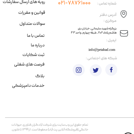
رویه های ارسال سفارشات
۰۲۱-۷۸۷۶۱۰۰۰
شماره تماس :
قوانین و مقررات
آدرس دفتر
مرکزی :
سوالات متداول
​​بزرگراه شهید سلیمانی، خیابان بنی
هاشم پلاک ۲۰۲ ، طبقه چهارم، واحد ۴۳
تماس با ما
​ایمیل :
درباره ما
info@petabad.com
ثبت شکایات
​شبکه های اجتماعی :
فرصت های شغلی
بلاگ
خدمات دامپزشکی
تمام حقوق اين وب‌سايت برای شرکت آبادگران فناوری حیوانات
خانگی (فروشگاه آنلاین پت آباد) محفوظ است. از ۱۳۹۹ تا کنون.