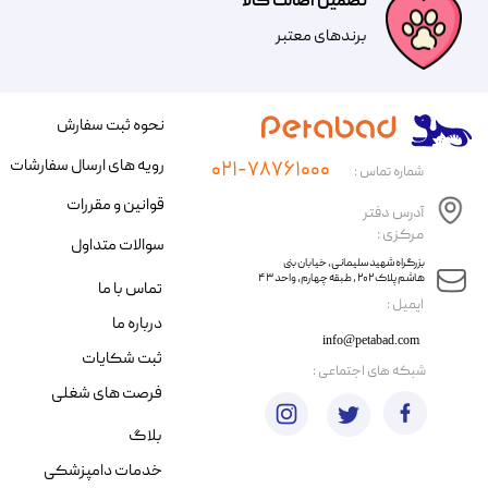
تضمین اصالت کالا
​​برندهای معتبر​​​​​​​
نحوه ثبت سفارش
رویه های ارسال سفارشات
۰۲۱-۷۸۷۶۱۰۰۰
شماره تماس :
قوانین و مقررات
آدرس دفتر
مرکزی :
سوالات متداول
​​بزرگراه شهید سلیمانی، خیابان بنی
هاشم پلاک ۲۰۲ ، طبقه چهارم، واحد ۴۳
تماس با ما
​ایمیل :
درباره ما
info@petabad.com
ثبت شکایات
​شبکه های اجتماعی :
فرصت های شغلی
بلاگ
خدمات دامپزشکی