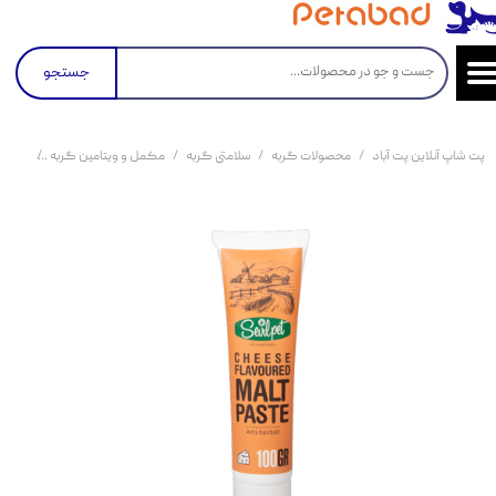
جستجو
پت شاپ آنلاین پت آباد
محصولات گربه
سلامتی گربه
مکمل و ویتامین گربه
خمیر 