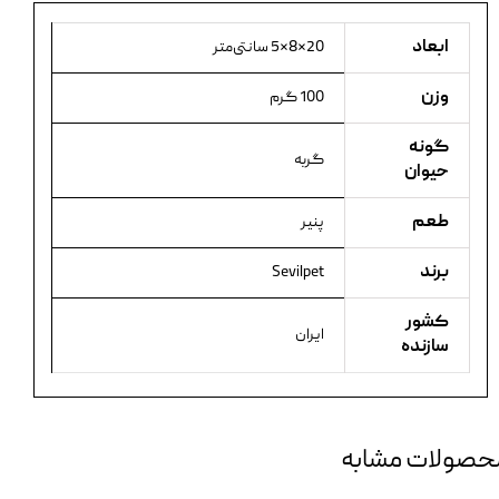
ابعاد
20×8×5 سانتی‌متر
وزن
100 گرم
گونه
گربه
حیوان
طعم
پنیر
برند
Sevilpet
کشور
ایران
سازنده
حصولات مشابه