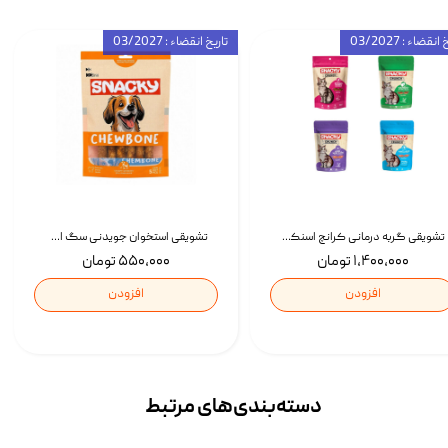
انقضاء : 03/2027
تاریخ انقضاء : 03/2027
تشویقی گربه درمانی کرانچ اسنکی با طعم میکس Snacky Crunch Cat Treats وزن 60 گرم بسته 4 عددی
تشویقی استخوان جویدنی سگ اسنکی کرانچی با طعم مرغ Snacky Crunchy Munchy وزن 100 گرم
۱,۴۰۰,۰۰۰ تومان
۵۵۰,۰۰۰ تومان
افزودن
افزودن
دسته‌بندی‌‌های مرتبط