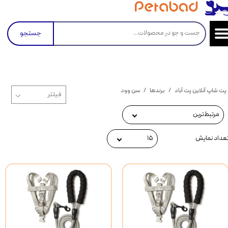
جستجو
پت شاپ آنلاین پت آباد
برندها
سن وود
مرتبط‌ترین
عداد نمایش
۱۵