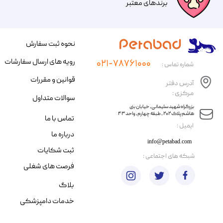
​​برندهای معتبر​​​​​​​
نحوه ثبت سفارش
رویه های ارسال سفارشات
۰۲۱-۷۸۷۶۱۰۰۰
شماره تماس :
قوانین و مقررات
آدرس دفتر
مرکزی :
سوالات متداول
​​بزرگراه شهید سلیمانی، خیابان بنی
هاشم پلاک ۲۰۲ ، طبقه چهارم، واحد ۴۳
تماس با ما
​ایمیل :
درباره ما
info@petabad.com
ثبت شکایات
​شبکه های اجتماعی :
فرصت های شغلی
بلاگ
خدمات دامپزشکی