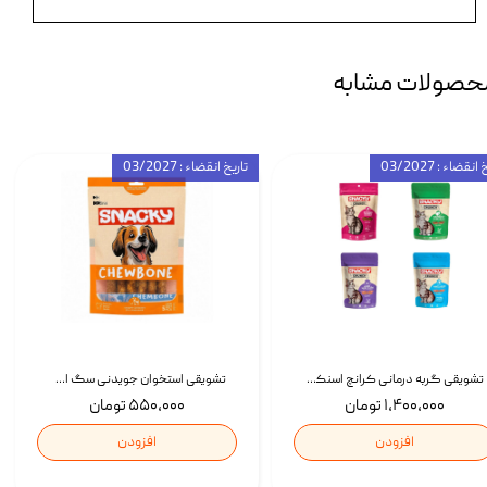
حصولات مشابه
انقضاء : 03/2027
تاریخ انقضاء : 03/2027
تشویقی گربه درمانی کرانچ اسنکی با طعم میکس Snacky Crunch Cat Treats وزن 60 گرم بسته 4 عددی
تشویقی استخوان جویدنی سگ اسنکی کرانچی با طعم مرغ Snacky Crunchy Munchy وزن 100 گرم
۱,۴۰۰,۰۰۰ تومان
۵۵۰,۰۰۰ تومان
افزودن
افزودن