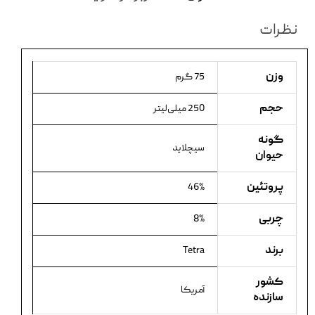
نظرات
وزن
75 گرم
حجم
250 میلی‌لیتر
گونه
سیچلاید
حیوان
پروتئین
46%
چربی
8%
برند
Tetra
کشور
آمریکا
سازنده