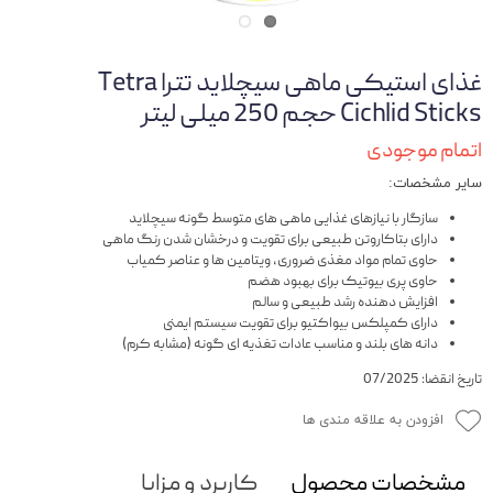
غذای استیکی ماهی سیچلاید تترا Tetra
Cichlid Sticks حجم 250 میلی لیتر
اتمام موجودی
سایر مشخصات:
سازگار با نیازهای غذایی ماهی های متوسط گونه سیچلاید
دارای بتاکاروتن طبیعی برای تقویت و درخشان شدن رنگ ماهی
حاوی تمام مواد مغذی ضروری، ویتامین ها و عناصر کمیاب
حاوی پری بیوتیک برای بهبود هضم
افزایش دهنده رشد طبیعی و سالم
دارای کمپلکس بیواکتیو برای تقویت سیستم ایمنی
دانه های بلند و مناسب عادات تغذیه ای گونه (مشابه کرم)
تاریخ انقضا: 07/2025
افزودن به علاقه مندی ها
مشخصات محصول
کاربرد و مزایا