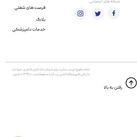
​شبکه های اجتماعی :
فرصت های شغلی
بلاگ
خدمات دامپزشکی
تمام حقوق اين وب‌سايت برای شرکت آبادگران فناوری حیوانات
خانگی (فروشگاه آنلاین پت آباد) محفوظ است. از ۱۳۹۹ تا کنون.
​​رفتن به بالا