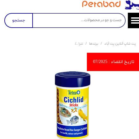
جستجو
پت شاپ آنلاین پت آباد
برندها
تترا
غذای استیکی ماهی سیچلاید تترا Tetra Cichlid Sticks حجم 250 میلی لیتر