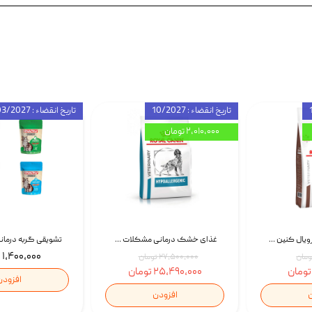
تاریخ انقضاء : 10/2027
تاریخ انقضاء : 03/2027
۲,۰۱۰,۰۰۰ تومان
غذای خشک گربه رویال کنین Gastrointestinal Fibre Response وزن 2 کیلوگرم | پت استوک
غذای خشک درمانی مشکلات گوارشی سگ رویال کنین Royal Canin Hypoallergenic وزن 7 کیلوگرم | پت استوک
۱,۴۰۰,۰۰۰ تومان
۲۷,۵۰۰,۰۰۰ تومان
۲۵,۴۹۰,۰۰۰ تومان
افزودن
ن
افزودن