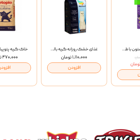
بستنی گربه وینستون با طعم مرغ و ماهی Winstone Chicken & Fish بسته 8 عددی
غذای خشک روزانه گربه بالغ مفید MoFeed Adult Daily Cat Food وزن 2 کیلوگرم
۱,۱۱۰,۰۰۰ تومان
۴۷۰,۰۰۰ تومان
افزودن
افزودن
ن