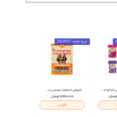
تاریخ انقضاء : 03/2027
تشویقی گربه درمانی کرانچ اسنکی با طعم میکس Snacky Crunch Cat Treats وزن 60 گرم بسته 4 عددی
تشویقی استخوان جویدنی سگ اسنکی کرانچی با طعم مرغ Snacky Crunchy Munchy وزن 100 گرم
۵۵۰,۰۰۰ تومان
افزودن