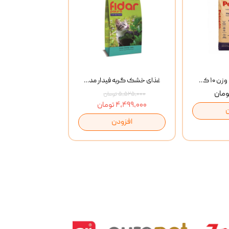
خاک گربه پتوپیا وزن ۱۰ کیلوگرم
غذای خشک گربه فیدار مدل Adult وزن 10 کیلوگرم
۵,۵۲۵,۰۰۰ تومان
۴,۴۹۹,۰۰۰ تومان
افزودن