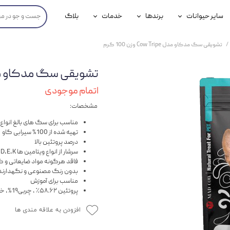
سایر حیوانات
برندها
خدمات
بلاگ
محصولات پرندگان
جوسرا
خدمات آنلاین دامپزشکی
تشویقی سگ مدکاو مدل Cow Tripe وزن 100 گرم
داری سگ
محصولات جوندگان
رویال کنین
خدمات دامپزشکی حضوری
تشویقی سگ مدکاو مدل Cow Tripe وزن 
گ
محصولات آبزیان
برند رفلکس(Reflex)
اتمام موجودی
هداشتی سگ
بیفار
مشخصات:
جرهای
مناسب برای سگ های بالغ انواع ن
تهیه شده از 100% سیرابی گاو
رولی
درصد پروتئین بالا
سرشار از انواع ویتامین ها A,D,E,K و خانواده ویتامین B
فاقد هرگونه مواد ضایعاتی و 
شایر
بدون رنگ مصنوعی و نگهدارند
مناسب برای آموزش
گورمت
پروتئین ۵۸.۶۲٪ ، چربی1۹%، خاکستر ۱٪، رطوبت ۳، ماده خشک 9۷٪
نیناپت
افزودن به علاقه مندی ها
وینستون