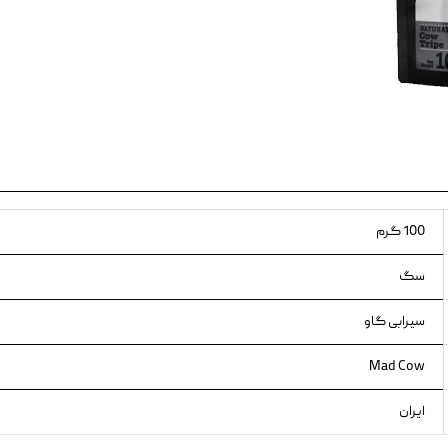
ویسکاس
ونپی
100 گرم
سگ
سیرابی گاو
Mad Cow
ایران