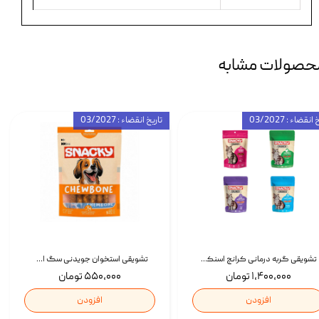
حصولات مشابه
انقضاء : 03/2027
تاریخ انقضاء : 03/2027
تشویقی گربه درمانی کرانچ اسنکی با طعم میکس Snacky Crunch Cat Treats وزن 60 گرم بسته 4 عددی
تشویقی استخوان جویدنی سگ اسنکی کرانچی با طعم مرغ Snacky Crunchy Munchy وزن 100 گرم
۱,۴۰۰,۰۰۰ تومان
۵۵۰,۰۰۰ تومان
افزودن
افزودن