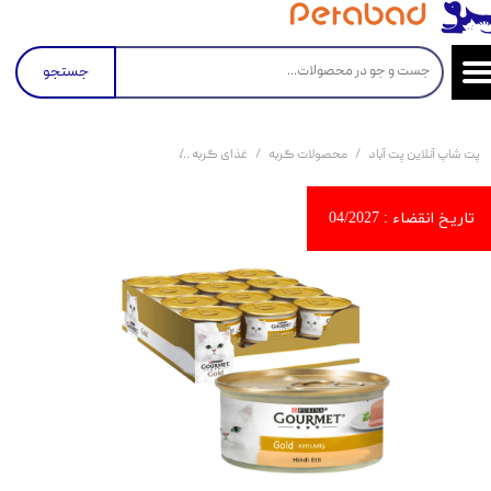
جستجو
پت شاپ آنلاین پت آباد
محصولات گربه
غذای گربه
کنسرو و پوچ و غذای تر گربه
کن