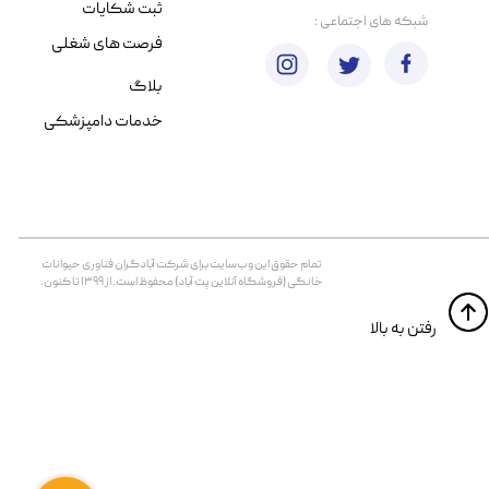
ثبت شکایات
​شبکه های اجتماعی :
فرصت های شغلی
بلاگ
خدمات دامپزشکی
تمام حقوق اين وب‌سايت برای شرکت آبادگران فناوری حیوانات
خانگی (فروشگاه آنلاین پت آباد) محفوظ است. از ۱۳۹۹ تا کنون.
​​رفتن به بالا