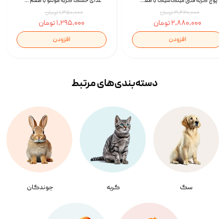
پوچ گربه فنبی میلک‌شیک با طعم مرغ Faenbei Cat Milk Shake Pouch بسته 12 عددی
غذای خشک گربه مونلو با طعم گوشت پرندگان و ماهی سالمون Monello Adult Hairball Control وزن 1 کیلوگرم
۳,۴۲۰,۰۰۰ تومان
۱,۳۵۰,۰۰۰ تومان
۲,۸۸۰,۰۰۰ تومان
۱,۲۹۵,۰۰۰ تومان
افزودن
افزودن
دسته‌بندی‌‌های مرتبط
سگ
گربه
جوندگان