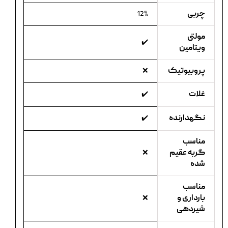
چربی
12%
مولتی
✔️
ویتامین
پروبیوتیک
❌
غلات
✔️
نگهدارنده
✔️
مناسب
گربه عقیم
❌
شده
مناسب
بارداری و
❌
شیردهی