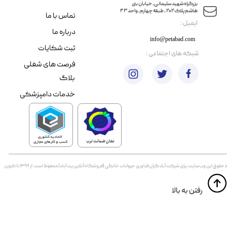
​​بزرگراه شهید سلیمانی، خیابان بنی
هاشم پلاک ۲۰۲ ، طبقه چهارم، واحد ۴۳
تماس با ما
​ایمیل :
درباره ما
info@petabad.com
ثبت شکایات
​شبکه های اجتماعی :
فرصت های شغلی
بلاگ
خدمات دامپزشکی
نشان ضمانت ترب
 حقوق اين وب‌سايت برای شرکت آبادگران فناوری حیوانات خانگی (فروشگاه آنلاین پت آباد) محفوظ است. از ۱۳۹۹ تا کنون.
​​رفتن به بالا